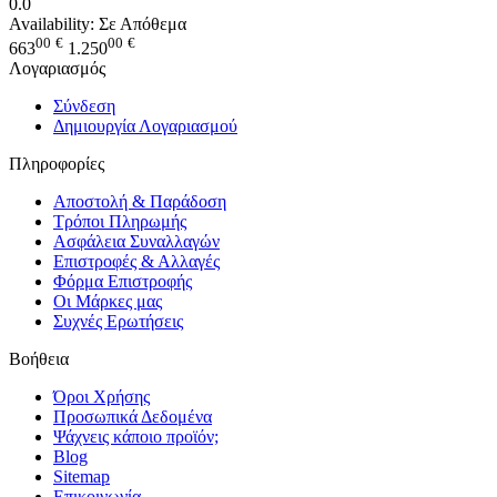
0.0
Availability:
Σε Απόθεμα
00
€
00
€
663
1.250
Λογαριασμός
Σύνδεση
Δημιουργία Λογαριασμού
Πληροφορίες
Αποστολή & Παράδοση
Τρόποι Πληρωμής
Ασφάλεια Συναλλαγών
Επιστροφές & Αλλαγές
Φόρμα Επιστροφής
Οι Μάρκες μας
Συχνές Ερωτήσεις
Βοήθεια
Όροι Χρήσης
Προσωπικά Δεδομένα
Ψάχνεις κάποιο προϊόν;
Blog
Sitemap
Επικοινωνία